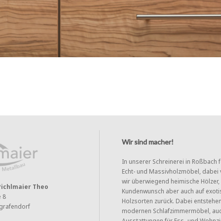
Wir sind macher!
In unserer Schreinerei in Roßbach f
Echt- und Massivholzmöbel, dabei
wir überwiegend heimische Hölzer, 
Pichlmaier Theo
Kundenwunsch aber auch auf exoti
e 8
Holzsorten zurück. Dabei entstehe
grafendorf
modernen Schlafzimmermöbel, au
Ausstattungen für Ess- und Wohn