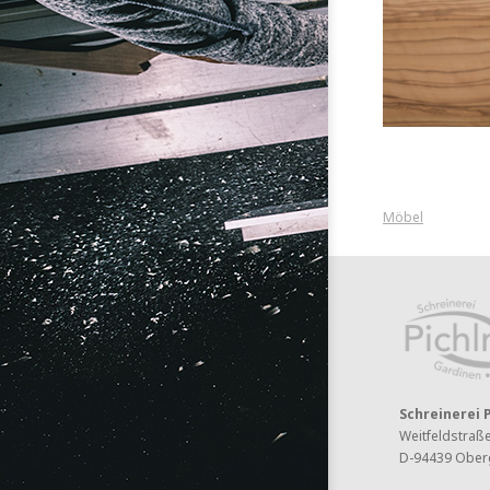
Möbel
Schreinerei 
Weitfeldstraß
D-94439 Ober